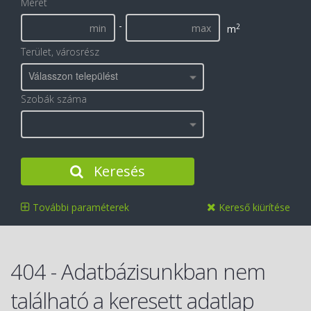
Méret
-
2
m
Terület, városrész
Válasszon települést
Szobák száma
Keresés
További paraméterek
Kereső kiürítése
404 - Adatbázisunkban nem
található a keresett adatlap