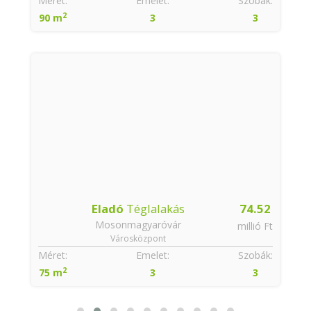
:
Méret:
Emelet:
Szobák:
2
90 m
3
3
Eladó
Téglalakás
74.52
Mosonmagyaróvár
t
millió Ft
Városközpont
:
Méret:
Emelet:
Szobák:
2
75 m
3
3