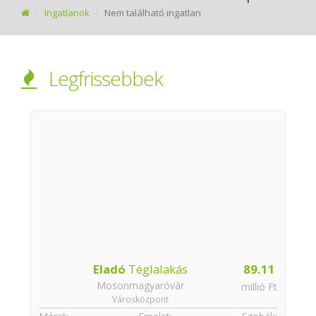
Ingatlanok
Nem található ingatlan
Legfrissebbek
8
Eladó
Téglalakás
89.11
Mosonmagyaróvár
t
millió Ft
Városközpont