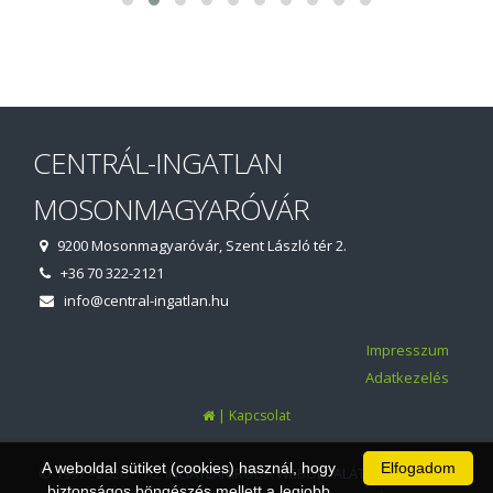
CENTRÁL-INGATLAN
MOSONMAGYARÓVÁR
9200 Mosonmagyaróvár, Szent László tér 2.
+36 70 322-2121
info@central-ingatlan.hu
Impresszum
Adatkezelés
|
Kapcsolat
A weboldal sütiket (cookies) használ, hogy
Elfogadom
© 1997 - 2026 AZ INGATLANIRODA WEBOLDALÁT ÉS ÜGYVITELI
biztonságos böngészés mellett a legjobb