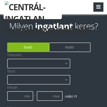
Milyen
ingatlant
keres?
Eladó
Kiadó
Település
Típus
Irányár
-
millió Ft