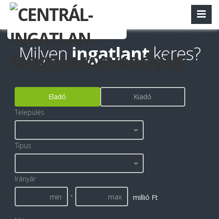
Milyen
ingatlant
keres?
Eladó
Kiadó
Település
Típus
Irányár
-
millió Ft