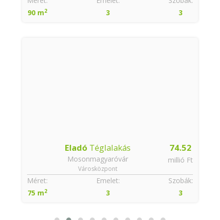
:
Méret:
Emelet:
Szobák:
2
90 m
3
3
Eladó
Téglalakás
74.52
Mosonmagyaróvár
t
millió Ft
Városközpont
:
Méret:
Emelet:
Szobák:
2
75 m
3
3