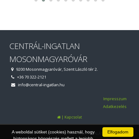
CENTRÁL-INGATLAN
MOSONMAGYARÓVÁR
9200 Mosonmagyaróvár, Szent László tér 2.
+36 70 322-2121
info@central-ingatlan.hu
Impresszum
Adatkezelés
|
Kapcsolat
A weboldal sütiket (cookies) használ, hogy
Elfogadom
© 1997 - 2026 AZ INGATLANIRODA WEBOLDALÁT ÉS ÜGYVITELI
biztonságos böngészés mellett a legjobb