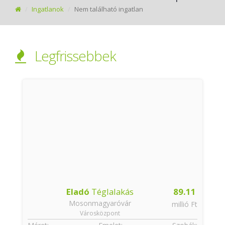
Ingatlanok
Nem található ingatlan
Legfrissebbek
8
Eladó
Téglalakás
89.11
Mosonmagyaróvár
t
millió Ft
Városközpont