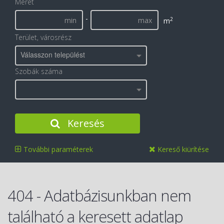
Méret
-
2
m
Terület, városrész
Válasszon települést
Szobák száma
Keresés
További paraméterek
Kereső kiürítése
404 - Adatbázisunkban nem
található a keresett adatlap