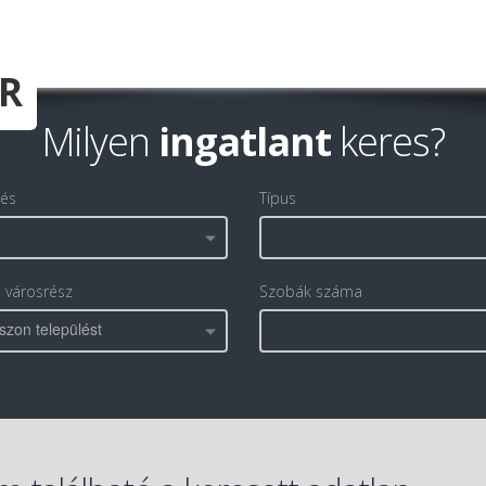
Milyen
ingatlant
keres?
lés
Típus
, városrész
Szobák száma
szon települést