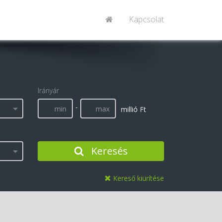
Kapcsolat
Irányár
-
millió Ft
Keresés
Kereső kiürítése