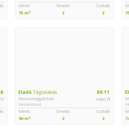
k:
Méret:
Emelet:
Szobák:
Mé
2
75 m
3
3
7
.8
Eladó
Téglalakás
89.11
E
Mosonmagyaróvár
M
 Ft
millió Ft
Városközpont
Vá
k:
Méret:
Emelet:
Szobák:
Mé
2
90 m
3
3
7