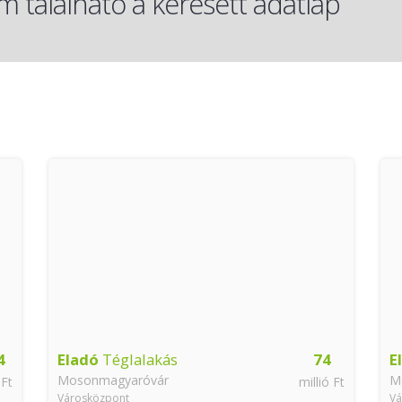
 található a keresett adatlap
4
Eladó
Téglalakás
74
E
Mosonmagyaróvár
M
 Ft
millió Ft
Városközpont
Vá