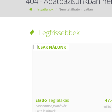
404 - Adatbázisunkban nem
Ingatlanok
Nem található ingatlan
Legfrissebbek
CSAK NÁLUNK
43.6
Eladó
Téglalakás
47.
Mosonmagyaróvár
millió Ft
millió
Lajta lakópark