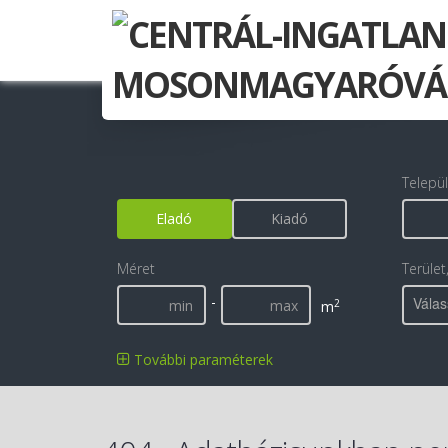
Telepü
Eladó
Kiadó
Méret
Terület
-
Válas
2
m
További paraméterek