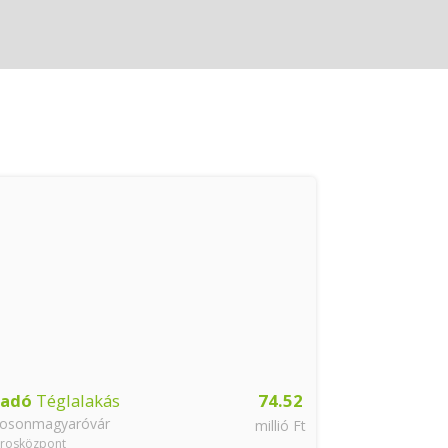
ladó
Téglalakás
74.52
Eladó
Tégla
osonmagyaróvár
Mosonmagyar
millió Ft
rosközpont
Városközpont