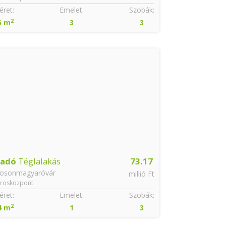
ret:
Emelet:
Szobák:
Méret:
2
2
5 m
3
3
63 m
ladó
Téglalakás
73.17
Eladó
Tégla
osonmagyaróvár
Mosonmagyar
millió Ft
rosközpont
Városközpont
ret:
Emelet:
Szobák:
Méret:
2
2
4 m
1
3
55 m