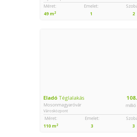
Szobák:
Méret:
Emelet:
Szobá
2
2
49 m
1
2
94.8
Eladó
Téglalakás
108
Mosonmagyaróvár
millió Ft
millió
Városközpont
Szobák:
Méret:
Emelet:
Szobá
2
4
110 m
3
3